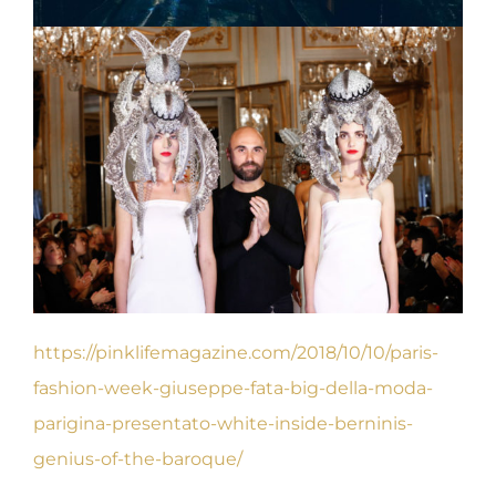
https://pinklifemagazine.com/2018/10/10/paris-
fashion-week-giuseppe-fata-big-della-moda-
parigina-presentato-white-inside-berninis-
genius-of-the-baroque/