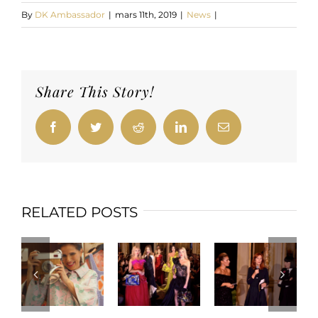
By
DK Ambassador
|
mars 11th, 2019
|
News
|
Share This Story!
Facebook
Twitter
Reddit
LinkedIn
Email
RELATED POSTS